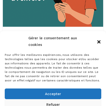
Olivier Dick
Gérer le consentement aux
Uncategorized
cookies
Interdire les réseaux
Pour offrir les meilleures expériences, nous utilisons des
sociaux aux ados ? Et si
technologies telles que les cookies pour stocker et/ou accéder
aux informations des appareils. Le fait de consentir à ces
on inversait le problème
technologies nous permettra de traiter des données telles que
le comportement de navigation ou les ID uniques sur ce site. Le
?
fait de ne pas consentir ou de retirer son consentement peut
avoir un effet négatif sur certaines caractéristiques et fonctions.
Interdire les réseaux sociaux aux ados
? Et si on inversait le problème ? En
Accepter
mars 2025, Jacqueline Galant, députée
Refuser
fédérale belge, a proposé d’interdire