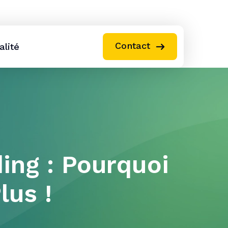
C
o
n
t
a
c
t
alité
ing : Pourquoi
lus !