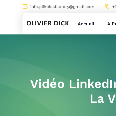
info.plikplokfactory@gmail.com
+
Accueil
A P
Vidéo LinkedI
La V