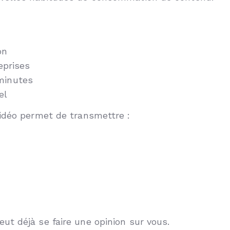
on
eprises
minutes
el
vidéo permet de transmettre :
t déjà se faire une opinion sur vous.