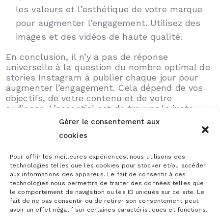
les valeurs et l’esthétique de votre marque
pour augmenter l’engagement. Utilisez des
images et des vidéos de haute qualité.
En conclusion, il n’y a pas de réponse
universelle à la question du nombre optimal de
stories Instagram à publier chaque jour pour
augmenter l’engagement. Cela dépend de vos
objectifs, de votre contenu et de votre
audience. L’essentiel est de trouver le juste
équilibre pour augmenter l’engagement tout en
Gérer le consentement aux
offrant une expérience authentique à vos
cookies
abonnés.
Pour offrir les meilleures expériences, nous utilisons des
Que vous choisissiez de publier plusieurs
technologies telles que les cookies pour stocker et/ou accéder
stories chaque jour pour augmenter
aux informations des appareils. Le fait de consentir à ces
l’engagement ou de privilégier la qualité, gardez
technologies nous permettra de traiter des données telles que
le comportement de navigation ou les ID uniques sur ce site. Le
toujours à l’esprit les besoins et les
fait de ne pas consentir ou de retirer son consentement peut
préférences de votre audience pour tirer le
avoir un effet négatif sur certaines caractéristiques et fonctions.
meilleur parti de cette puissante fonctionnalité