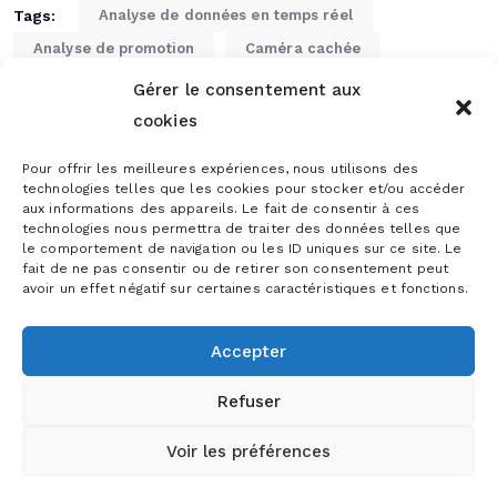
Tags:
Analyse de données en temps réel
Analyse de promotion
Caméra cachée
Communication créative
Cross-média
Gérer le consentement aux
Don't Look Up
Évolution du marché
cookies
Exemple de marketing moderne
Expérience client
Pour offrir les meilleures expériences, nous utilisons des
Expérience utilisateur
Innovation marketing
technologies telles que les cookies pour stocker et/ou accéder
aux informations des appareils. Le fait de consentir à ces
Jennifer Lawrence
Leonardo DiCaprio
technologies nous permettra de traiter des données telles que
Marketing centré sur le client
Netflix
le comportement de navigation ou les ID uniques sur ce site. Le
fait de ne pas consentir ou de retirer son consentement peut
Promotion originale
Réseaux sociaux
avoir un effet négatif sur certaines caractéristiques et fonctions.
Stratégie de communication
Stratégie marketing
Stratégie publicitaire.
Technologies de pointe
Accepter
Tendances marketing
Vidéo virale
Refuser
Voir les préférences
PREV POST
NEXT POST