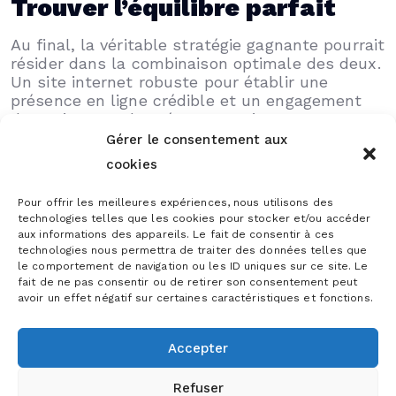
Trouver l’équilibre parfait
Au final, la véritable stratégie gagnante pourrait
résider dans la combinaison optimale des deux.
Un site internet robuste pour établir une
présence en ligne crédible et un engagement
dynamique sur les réseaux sociaux pour
construire une communauté active et
Gérer le consentement aux
connectée.
cookies
Lorsqu’il s’agit de site internet ou réseaux
Pour offrir les meilleures expériences, nous utilisons des
sociaux, il ne s’agit pas d’un choix exclusif,
technologies telles que les cookies pour stocker et/ou accéder
aux informations des appareils. Le fait de consentir à ces
mais d’une synergie stratégique. En embrassant
technologies nous permettra de traiter des données telles que
les avantages uniques de chaque canal, les
le comportement de navigation ou les ID uniques sur ce site. Le
entrepreneurs peuvent propulser leur
fait de ne pas consentir ou de retirer son consentement peut
entreprise vers de nouveaux sommets
avoir un effet négatif sur certaines caractéristiques et fonctions.
numériques. Le défi réside dans la découverte
de l’équilibre parfait qui répond aux besoins
spécifiques de chaque entreprise.
Accepter
Refuser