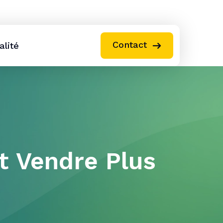
C
o
n
t
a
c
t
alité
it Vendre Plus