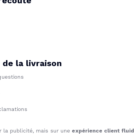
l’écoute
 de la livraison
questions
é
éclamations
 la publicité, mais sur une
expérience client fluid